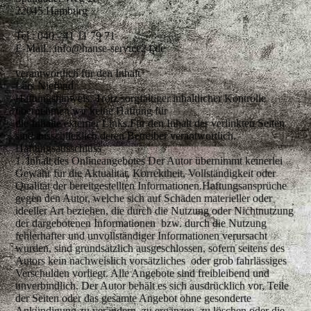
22045 Hamburg
Tel.: 040 - 41 11 79 71
E-Mail.: info@hanse-service24.de
verantwortlich für den Inhalt
Lars Niefünd
Haftungshinweis: Trotz sorgfältiger inhaltlicher Kontrolle
übernehmen wir keine Haftung für
die Inhalte externer Links.Für den Inhalt der verlinkten Seiten
sind ausschließlich deren Betreiber verantwortlich.
Haftungsausschluss
1. Inhalt des Onlineangebotes Der Autor übernimmt keinerlei
Gewähr für die Aktualität, Korrektheit, Vollständigkeit oder
Qualität der bereitgestellten Informationen.Haftungsansprüche
gegen den Autor, welche sich auf Schäden materieller oder
ideeller Art beziehen, die durch die Nutzung oder Nichtnutzung
der dargebotenen Informationen bzw. durch die Nutzung
fehlerhafter und unvollständiger Informationen verursacht
wurden, sind grundsätzlich ausgeschlossen, sofern seitens des
Autors kein nachweislich vorsätzliches oder grob fahrlässiges
Verschulden vorliegt. Alle Angebote sind freibleibend und
unverbindlich. Der Autor behält es sich ausdrücklich vor, Teile
der Seiten oder das gesamte Angebot ohne gesonderte
Ankündigung zu verändern, zu ergänzen, zu löschen oder die