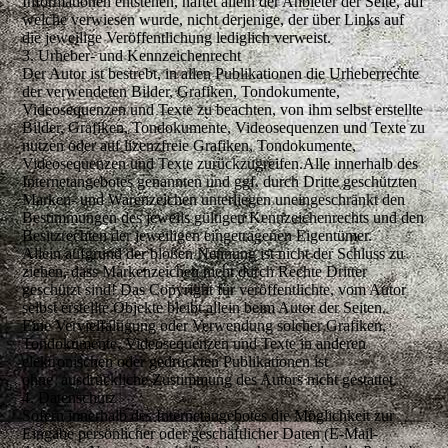
Informationen entstehen, haftet allein der Anbieter der Seite, auf
welche verwiesen wurde, nicht derjenige, der über Links auf
die jeweilige Veröffentlichung lediglich verweist.
3. Urheber- und Kennzeichenrecht
Der Autor ist bestrebt, in allen Publikationen die Urheberrechte
der verwendeten Bilder, Grafiken, Tondokumente,
Videosequenzen und Texte zu beachten, von ihm selbst erstellte
Bilder, Grafiken, Tondokumente, Videosequenzen und Texte zu
nutzen oder auf lizenzfreie Grafiken, Tondokumente,
Videosequenzen und Texte zurückzugreifen.Alle innerhalb des
Internetangebotes genannten und ggf. durch Dritte geschützten
Marken- und Warenzeichen unterliegen uneingeschränkt den
Bestimmungen des jeweils gültigen Kennzeichenrechts und den
Besitzrechten der jeweiligen eingetragenen Eigentümer.
Allein aufgrund der bloßen Nennung ist nicht der Schluss zu
ziehen, dass Markenzeichen nicht durch Rechte Dritter
geschützt sind! Das Copyright für veröffentlichte, vom Autor
selbst erstellte Objekte bleibt allein beim Autor der Seiten.
Eine Vervielfältigung oder Verwendung solcher Grafiken,
Tondokumente, Videosequenzen und Texte in anderen
elektronischen oder gedruckten Publikationen ist
ohne ausdrückliche Zustimmung des Autors nicht gestattet.
4. Datenschutz
Sofern innerhalb des Internetangebotes die Möglichkeit zur
Eingabe persönlicher oder geschäftlicher Daten (E-Mail-