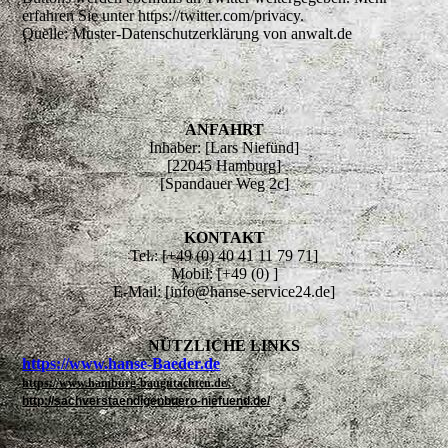
erfahren Sie unter https://twitter.com/privacy.
Quelle: Muster-Datenschutzerklärung von anwalt.de
ANFAHRT
Inhaber: [Lars Niefünd]
[22045 Hamburg]
[Spandauer Weg 2c]
KONTAKT
Tel.: [+49 (0) 40 41 11 79 71]
Mobil: [+49 (0) ]
E-Mail: [info@hanse-service24.de]
NÜTZLICHE LINKS
https://www.hanse-Baeder.de
https://www.hamburg-baugutachten.de/
http://sachverstaendigenbuero-niefuend.de/