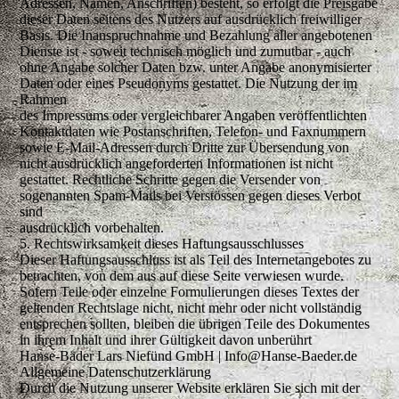
Adressen, Namen, Anschriften) besteht, so erfolgt die Preisgabe
dieser Daten seitens des Nutzers auf ausdrücklich freiwilliger
Basis. Die Inanspruchnahme und Bezahlung aller angebotenen
Dienste ist - soweit technisch möglich und zumutbar - auch
ohne Angabe solcher Daten bzw. unter Angabe anonymisierter
Daten oder eines Pseudonyms gestattet. Die Nutzung der im
Rahmen
des Impressums oder vergleichbarer Angaben veröffentlichten
Kontaktdaten wie Postanschriften, Telefon- und Faxnummern
sowie E-Mail-Adressen durch Dritte zur Übersendung von
nicht ausdrücklich angeforderten Informationen ist nicht
gestattet. Rechtliche Schritte gegen die Versender von
sogenannten Spam-Mails bei Verstössen gegen dieses Verbot
sind
ausdrücklich vorbehalten.
5. Rechtswirksamkeit dieses Haftungsausschlusses
Dieser Haftungsausschluss ist als Teil des Internetangebotes zu
betrachten, von dem aus auf diese Seite verwiesen wurde.
Sofern Teile oder einzelne Formulierungen dieses Textes der
geltenden Rechtslage nicht, nicht mehr oder nicht vollständig
entsprechen sollten, bleiben die übrigen Teile des Dokumentes
in ihrem Inhalt und ihrer Gültigkeit davon unberührt
Hanse-Bäder Lars Niefünd GmbH | Info@Hanse-Baeder.de
Allgemeine Datenschutzerklärung
Durch die Nutzung unserer Website erklären Sie sich mit der