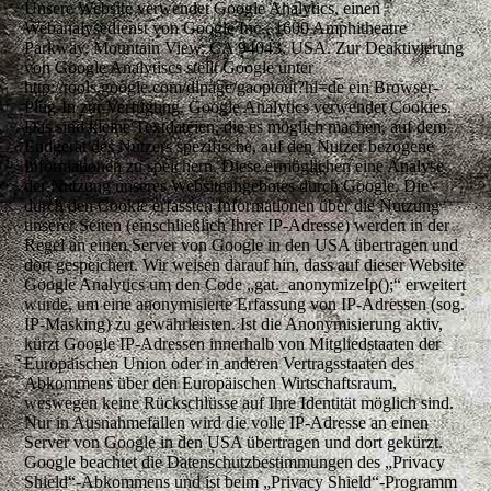
Unsere Website verwendet Google Analytics, einen
Webanalysedienst von Google Inc., 1600 Amphitheatre
Parkway, Mountain View, CA 94043, USA. Zur Deaktivierung
von Google Analytiscs stellt Google unter
http://tools.google.com/dlpage/gaoptout?hl=de ein Browser-
Plug-In zur Verfügung. Google Analytics verwendet Cookies.
Das sind kleine Textdateien, die es möglich machen, auf dem
Endgerät des Nutzers spezifische, auf den Nutzer bezogene
Informationen zu speichern. Diese ermöglichen eine Analyse
der Nutzung unseres Websiteangebotes durch Google. Die
durch den Cookie erfassten Informationen über die Nutzung
unserer Seiten (einschließlich Ihrer IP-Adresse) werden in der
Regel an einen Server von Google in den USA übertragen und
dort gespeichert. Wir weisen darauf hin, dass auf dieser Website
Google Analytics um den Code „gat._anonymizeIp();“ erweitert
wurde, um eine anonymisierte Erfassung von IP-Adressen (sog.
IP-Masking) zu gewährleisten. Ist die Anonymisierung aktiv,
kürzt Google IP-Adressen innerhalb von Mitgliedstaaten der
Europäischen Union oder in anderen Vertragsstaaten des
Abkommens über den Europäischen Wirtschaftsraum,
weswegen keine Rückschlüsse auf Ihre Identität möglich sind.
Nur in Ausnahmefällen wird die volle IP-Adresse an einen
Server von Google in den USA übertragen und dort gekürzt.
Google beachtet die Datenschutzbestimmungen des „Privacy
Shield“-Abkommens und ist beim „Privacy Shield“-Programm