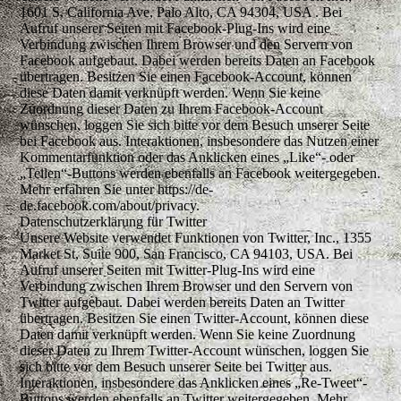
1601 S. California Ave, Palo Alto, CA 94304, USA . Bei
Aufruf unserer Seiten mit Facebook-Plug-Ins wird eine
Verbindung zwischen Ihrem Browser und den Servern von
Facebook aufgebaut. Dabei werden bereits Daten an Facebook
übertragen. Besitzen Sie einen Facebook-Account, können
diese Daten damit verknüpft werden. Wenn Sie keine
Zuordnung dieser Daten zu Ihrem Facebook-Account
wünschen, loggen Sie sich bitte vor dem Besuch unserer Seite
bei Facebook aus. Interaktionen, insbesondere das Nutzen einer
Kommentarfunktion oder das Anklicken eines „Like“- oder
„Teilen“-Buttons werden ebenfalls an Facebook weitergegeben.
Mehr erfahren Sie unter https://de-
de.facebook.com/about/privacy.
Datenschutzerklärung für Twitter
Unsere Website verwendet Funktionen von Twitter, Inc., 1355
Market St, Suite 900, San Francisco, CA 94103, USA. Bei
Aufruf unserer Seiten mit Twitter-Plug-Ins wird eine
Verbindung zwischen Ihrem Browser und den Servern von
Twitter aufgebaut. Dabei werden bereits Daten an Twitter
übertragen. Besitzen Sie einen Twitter-Account, können diese
Daten damit verknüpft werden. Wenn Sie keine Zuordnung
dieser Daten zu Ihrem Twitter-Account wünschen, loggen Sie
sich bitte vor dem Besuch unserer Seite bei Twitter aus.
Interaktionen, insbesondere das Anklicken eines „Re-Tweet“-
Buttons werden ebenfalls an Twitter weitergegeben. Mehr