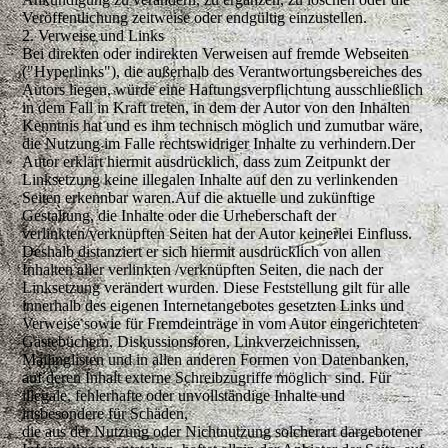
Veröffentlichung zeitweise oder endgültig einzustellen.
2. Verweise und Links
Bei direkten oder indirekten Verweisen auf fremde Webseiten
("Hyperlinks"), die außerhalb des Verantwortungsbereiches des
Autors liegen, würde eine Haftungsverpflichtung ausschließlich
in dem Fall in Kraft treten, in dem der Autor von den Inhalten
Kenntnis hat und es ihm technisch möglich und zumutbar wäre,
die Nutzung im Falle rechtswidriger Inhalte zu verhindern.Der
Autor erklärt hiermit ausdrücklich, dass zum Zeitpunkt der
Linksetzung keine illegalen Inhalte auf den zu verlinkenden
Seiten erkennbar waren.Auf die aktuelle und zukünftige
Gestaltung, die Inhalte oder die Urheberschaft der
verlinkten/verknüpften Seiten hat der Autor keinerlei Einfluss.
Deshalb distanziert er sich hiermit ausdrücklich von allen
Inhalten aller verlinkten /verknüpften Seiten, die nach der
Linksetzung verändert wurden. Diese Feststellung gilt für alle
innerhalb des eigenen Internetangebotes gesetzten Links und
Verweise sowie für Fremdeinträge in vom Autor eingerichteten
Gästebüchern, Diskussionsforen, Linkverzeichnissen,
Mailinglisten und in allen anderen Formen von Datenbanken,
auf deren Inhalt externe Schreibzugriffe möglich sind. Für
illegale, fehlerhafte oder unvollständige Inhalte und
insbesondere für Schäden,
die aus der Nutzung oder Nichtnutzung solcherart dargebotener