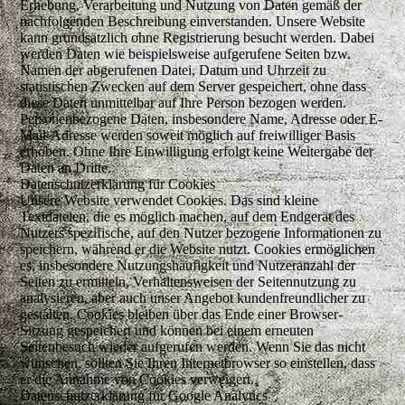
Erhebung, Verarbeitung und Nutzung von Daten gemäß der
nachfolgenden Beschreibung einverstanden. Unsere Website
kann grundsätzlich ohne Registrierung besucht werden. Dabei
werden Daten wie beispielsweise aufgerufene Seiten bzw.
Namen der abgerufenen Datei, Datum und Uhrzeit zu
statistischen Zwecken auf dem Server gespeichert, ohne dass
diese Daten unmittelbar auf Ihre Person bezogen werden.
Personenbezogene Daten, insbesondere Name, Adresse oder E-
Mail-Adresse werden soweit möglich auf freiwilliger Basis
erhoben. Ohne Ihre Einwilligung erfolgt keine Weitergabe der
Daten an Dritte.
Datenschutzerklärung für Cookies
Unsere Website verwendet Cookies. Das sind kleine
Textdateien, die es möglich machen, auf dem Endgerät des
Nutzers spezifische, auf den Nutzer bezogene Informationen zu
speichern, während er die Website nutzt. Cookies ermöglichen
es, insbesondere Nutzungshäufigkeit und Nutzeranzahl der
Seiten zu ermitteln, Verhaltensweisen der Seitennutzung zu
analysieren, aber auch unser Angebot kundenfreundlicher zu
gestalten. Cookies bleiben über das Ende einer Browser-
Sitzung gespeichert und können bei einem erneuten
Seitenbesuch wieder aufgerufen werden. Wenn Sie das nicht
wünschen, sollten Sie Ihren Internetbrowser so einstellen, dass
er die Annahme von Cookies verweigert.
Datenschutzerklärung für Google Analytics