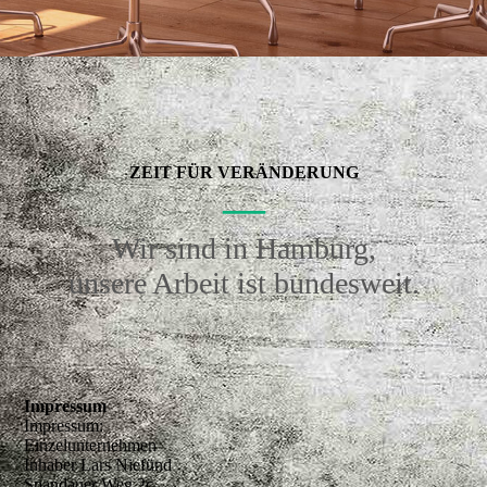
ZEIT FÜR VERÄNDERUNG
—
Wir sind in Hamburg,
unsere Arbeit ist bundesweit.
Impressum
Impressum:
Einzelunternehmen
Inhaber Lars Niefünd
Spandauer Weg 2c