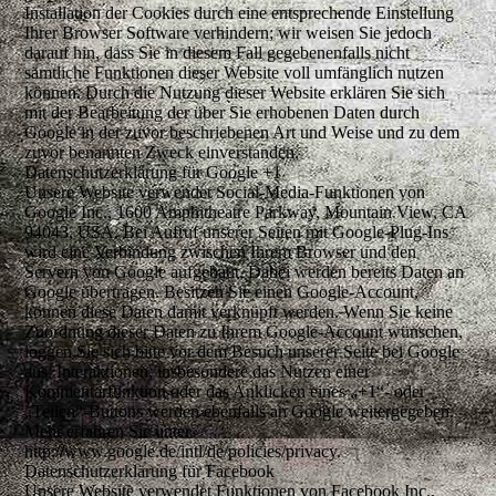
Installation der Cookies durch eine entsprechende Einstellung
Ihrer Browser Software verhindern; wir weisen Sie jedoch
darauf hin, dass Sie in diesem Fall gegebenenfalls nicht
sämtliche Funktionen dieser Website voll umfänglich nutzen
können. Durch die Nutzung dieser Website erklären Sie sich
mit der Bearbeitung der über Sie erhobenen Daten durch
Google in der zuvor beschriebenen Art und Weise und zu dem
zuvor benannten Zweck einverstanden.
Datenschutzerklärung für Google +1
Unsere Website verwendet Social-Media-Funktionen von
Google Inc., 1600 Amphitheatre Parkway, Mountain View, CA
94043, USA. Bei Aufruf unserer Seiten mit Google-Plug-Ins
wird eine Verbindung zwischen Ihrem Browser und den
Servern von Google aufgebaut. Dabei werden bereits Daten an
Google übertragen. Besitzen Sie einen Google-Account,
können diese Daten damit verknüpft werden. Wenn Sie keine
Zuordnung dieser Daten zu Ihrem Google-Account wünschen,
loggen Sie sich bitte vor dem Besuch unserer Seite bei Google
aus. Interaktionen, insbesondere das Nutzen einer
Kommentarfunktion oder das Anklicken eines „+1“- oder
„Teilen“-Buttons werden ebenfalls an Google weitergegeben.
Mehr erfahren Sie unter
http://www.google.de/intl/de/policies/privacy.
Datenschutzerklärung für Facebook
Unsere Website verwendet Funktionen von Facebook Inc.,