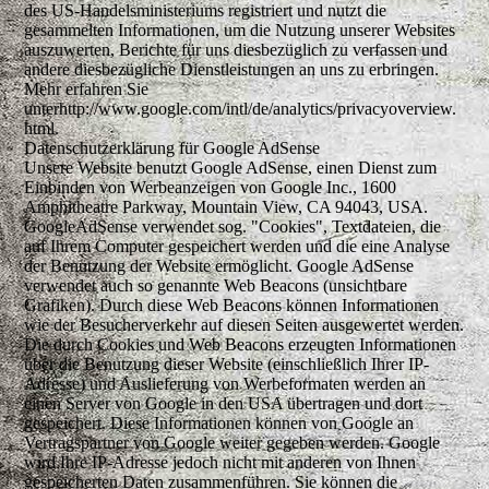
des US-Handelsministeriums registriert und nutzt die
gesammelten Informationen, um die Nutzung unserer Websites
auszuwerten, Berichte für uns diesbezüglich zu verfassen und
andere diesbezügliche Dienstleistungen an uns zu erbringen.
Mehr erfahren Sie
unterhttp://www.google.com/intl/de/analytics/privacyoverview.
html.
Datenschutzerklärung für Google AdSense
Unsere Website benutzt Google AdSense, einen Dienst zum
Einbinden von Werbeanzeigen von Google Inc., 1600
Amphitheatre Parkway, Mountain View, CA 94043, USA.
GoogleAdSense verwendet sog. "Cookies", Textdateien, die
auf Ihrem Computer gespeichert werden und die eine Analyse
der Benutzung der Website ermöglicht. Google AdSense
verwendet auch so genannte Web Beacons (unsichtbare
Grafiken). Durch diese Web Beacons können Informationen
wie der Besucherverkehr auf diesen Seiten ausgewertet werden.
Die durch Cookies und Web Beacons erzeugten Informationen
über die Benutzung dieser Website (einschließlich Ihrer IP-
Adresse) und Auslieferung von Werbeformaten werden an
einen Server von Google in den USA übertragen und dort
gespeichert. Diese Informationen können von Google an
Vertragspartner von Google weiter gegeben werden. Google
wird Ihre IP-Adresse jedoch nicht mit anderen von Ihnen
gespeicherten Daten zusammenführen. Sie können die